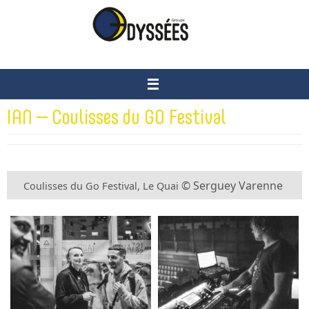
Passer
vers
le
contenu
IAN – Coulisses du GO Festival
© Serguey Varenne
Coulisses du Go Festival, Le Quai